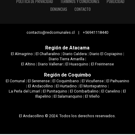
POLÍTICA DE PRIVACIDAD
TÉRMINOS Y CONDICIONES
PUBLICIDAD
DENUNCIAS
CONTACTO
contacto@redcomunales.cl | +56941118440
Región de Atacama
El Almagrino
|
El Chañaralino
|
Diario Caldera
|
Diario El Copiapino
|
Diario Tierra Amarilla
|
El Altino
|
Diario Vallenar
|
El Huasquino
|
El Freirinense
Región de Coquimbo
El Comunal
|
El Serenense
|
El Coquimbano
|
El Vicuñense
|
El Paihuanino
|
El Andacollino
|
El Hurtadino
|
El Montepatrino
|
La Perla del Limarí
|
El Punitaquino
|
El Combarbalino
|
El Canelino
|
El
Illapelino
|
El Salamanquino
|
El Vileño
El Andacollino © 2024. Todos los derechos reservados.