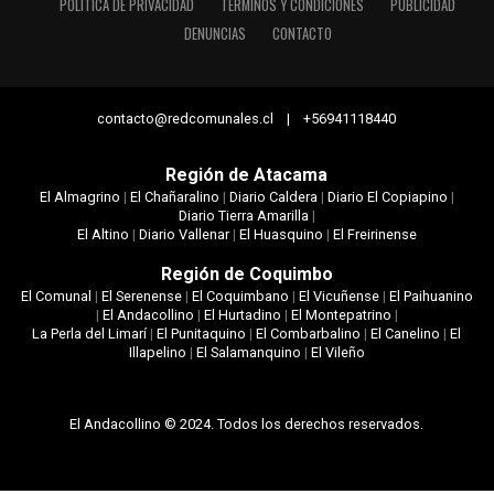
POLÍTICA DE PRIVACIDAD
TÉRMINOS Y CONDICIONES
PUBLICIDAD
DENUNCIAS
CONTACTO
contacto@redcomunales.cl | +56941118440
Región de Atacama
El Almagrino
|
El Chañaralino
|
Diario Caldera
|
Diario El Copiapino
|
Diario Tierra Amarilla
|
El Altino
|
Diario Vallenar
|
El Huasquino
|
El Freirinense
Región de Coquimbo
El Comunal
|
El Serenense
|
El Coquimbano
|
El Vicuñense
|
El Paihuanino
|
El Andacollino
|
El Hurtadino
|
El Montepatrino
|
La Perla del Limarí
|
El Punitaquino
|
El Combarbalino
|
El Canelino
|
El
Illapelino
|
El Salamanquino
|
El Vileño
El Andacollino © 2024. Todos los derechos reservados.