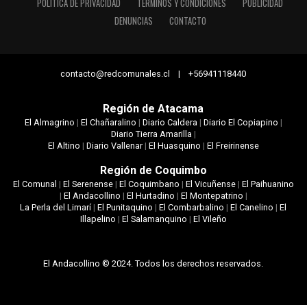
POLÍTICA DE PRIVACIDAD
TÉRMINOS Y CONDICIONES
PUBLICIDAD
DENUNCIAS
CONTACTO
contacto@redcomunales.cl | +56941118440
Región de Atacama
El Almagrino
|
El Chañaralino
|
Diario Caldera
|
Diario El Copiapino
|
Diario Tierra Amarilla
|
El Altino
|
Diario Vallenar
|
El Huasquino
|
El Freirinense
Región de Coquimbo
El Comunal
|
El Serenense
|
El Coquimbano
|
El Vicuñense
|
El Paihuanino
|
El Andacollino
|
El Hurtadino
|
El Montepatrino
|
La Perla del Limarí
|
El Punitaquino
|
El Combarbalino
|
El Canelino
|
El
Illapelino
|
El Salamanquino
|
El Vileño
El Andacollino © 2024. Todos los derechos reservados.