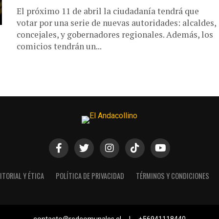
El próximo 11 de abril la ciudadanía tendrá que
votar por una serie de nuevas autoridades: alcaldes,
concejales, y gobernadores regionales. Además, los
comicios tendrán un...
ITORIAL Y ÉTICA
POLÍTICA DE PRIVACIDAD
TÉRMINOS Y CONDICIONES