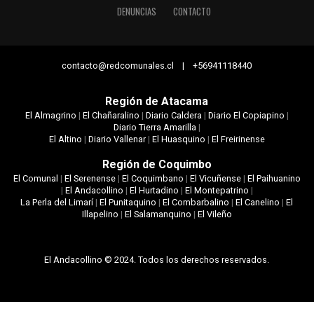
DENUNCIAS
CONTACTO
contacto@redcomunales.cl | +56941118440
Región de Atacama
El Almagrino
|
El Chañaralino
|
Diario Caldera
|
Diario El Copiapino
|
Diario Tierra Amarilla
|
El Altino
|
Diario Vallenar
|
El Huasquino
|
El Freirinense
Región de Coquimbo
El Comunal
|
El Serenense
|
El Coquimbano
|
El Vicuñense
|
El Paihuanino
|
El Andacollino
|
El Hurtadino
|
El Montepatrino
|
La Perla del Limarí
|
El Punitaquino
|
El Combarbalino
|
El Canelino
|
El
Illapelino
|
El Salamanquino
|
El Vileño
El Andacollino © 2024. Todos los derechos reservados.