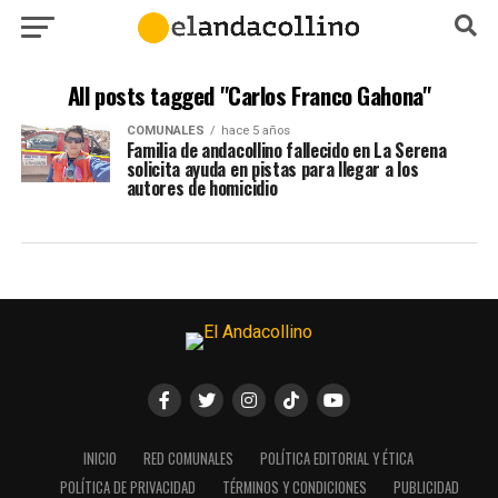
All posts tagged "Carlos Franco Gahona"
COMUNALES
hace 5 años
Familia de andacollino fallecido en La Serena
solicita ayuda en pistas para llegar a los
autores de homicidio
INICIO
RED COMUNALES
POLÍTICA EDITORIAL Y ÉTICA
POLÍTICA DE PRIVACIDAD
TÉRMINOS Y CONDICIONES
PUBLICIDAD