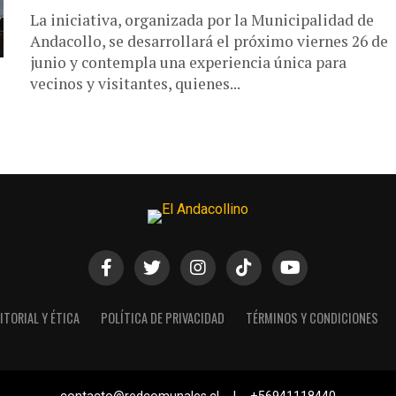
La iniciativa, organizada por la Municipalidad de
Andacollo, se desarrollará el próximo viernes 26 de
junio y contempla una experiencia única para
vecinos y visitantes, quienes...
ITORIAL Y ÉTICA
POLÍTICA DE PRIVACIDAD
TÉRMINOS Y CONDICIONES