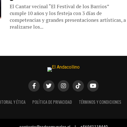
El Cantar vecinal “El Festival de los Barrios”
cumple 10 años y los festeja con 3 días de
competencias y grandes presentaciones artísticas, a
realizarse los...
ITORIAL Y ÉTICA
POLÍTICA DE PRIVACIDAD
TÉRMINOS Y CONDICIONES