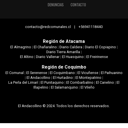
DENUNCIAS
CONTACTO
contacto@redcomunales.cl | +56941118440
Región de Atacama
El Almagrino
|
El Chañaralino
|
Diario Caldera
|
Diario El Copiapino
|
Diario Tierra Amarilla
|
El Altino
|
Diario Vallenar
|
El Huasquino
|
El Freirinense
Región de Coquimbo
El Comunal
|
El Serenense
|
El Coquimbano
|
El Vicuñense
|
El Paihuanino
|
El Andacollino
|
El Hurtadino
|
El Montepatrino
|
La Perla del Limarí
|
El Punitaquino
|
El Combarbalino
|
El Canelino
|
El
Illapelino
|
El Salamanquino
|
El Vileño
El Andacollino © 2024. Todos los derechos reservados.