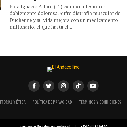
Para Ignacio Alfaro (12) cualquier lesión es
doblemente dolorosa. Sufre distrofia muscular de
Duchenne y su vida mejora con un medicamento
millonario, el que hasta el...
ITORIAL Y ÉTICA
POLÍTICA DE PRIVACIDAD
TÉRMINOS Y CONDICIONES