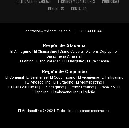
POLÍTICA DE PRIVACIDAD
TÉRMINOS Y CONDICIONES
PUBLICIDAD
DENUNCIAS
CONTACTO
contacto@redcomunales.cl | +56941118440
Región de Atacama
El Almagrino
|
El Chañaralino
|
Diario Caldera
|
Diario El Copiapino
|
Diario Tierra Amarilla
|
El Altino
|
Diario Vallenar
|
El Huasquino
|
El Freirinense
Región de Coquimbo
El Comunal
|
El Serenense
|
El Coquimbano
|
El Vicuñense
|
El Paihuanino
|
El Andacollino
|
El Hurtadino
|
El Montepatrino
|
La Perla del Limarí
|
El Punitaquino
|
El Combarbalino
|
El Canelino
|
El
Illapelino
|
El Salamanquino
|
El Vileño
El Andacollino © 2024. Todos los derechos reservados.