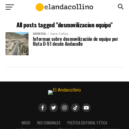
All posts tagged "desmovilizacion equipo"
MINERÍA
hace 2 años
Informan sobre desmovilización de equipo por
Ruta D-51 desde Andacollo
INICIO
RED COMUNALES
POLÍTICA EDITORIAL Y ÉTICA