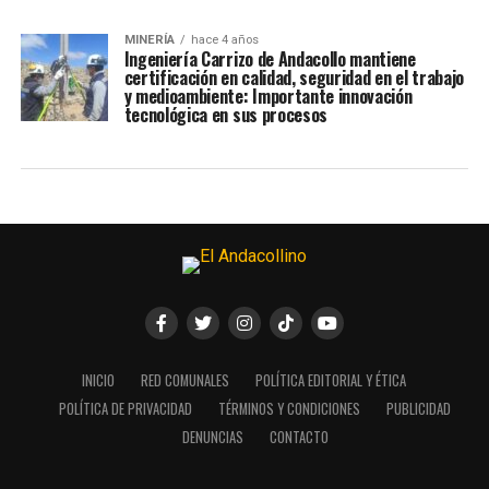
MINERÍA
hace 4 años
Ingeniería Carrizo de Andacollo mantiene
certificación en calidad, seguridad en el trabajo
y medioambiente: Importante innovación
tecnológica en sus procesos
INICIO
RED COMUNALES
POLÍTICA EDITORIAL Y ÉTICA
POLÍTICA DE PRIVACIDAD
TÉRMINOS Y CONDICIONES
PUBLICIDAD
DENUNCIAS
CONTACTO