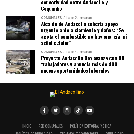
conectividad entre Andacollo y
Coquimbo
COMUNALES
hace 2 semanas
Alcalde de Andacollo solicita apoyo
urgente ante aislamiento y daños: “Se
agota el combustible no hay energía, ni
señal celular”
COMUNALES
hace 4 semanas
Proyecto Andacollo Oro avanza con 98
trabajadores y anuncia más de 400
nuevas oportunidades laborales
INICIO
RED COMUNALES
POLÍTICA EDITORIAL Y ÉTICA
POLÍTICA DE PRIVACIDAD
TÉRMINOS Y CONDICIONES
PUBLICIDAD