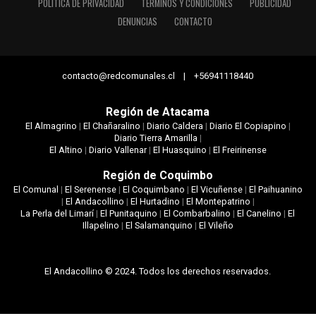
POLÍTICA DE PRIVACIDAD
TÉRMINOS Y CONDICIONES
PUBLICIDAD
DENUNCIAS
CONTACTO
contacto@redcomunales.cl | +56941118440
Región de Atacama
El Almagrino
|
El Chañaralino
|
Diario Caldera
|
Diario El Copiapino
|
Diario Tierra Amarilla
|
El Altino
|
Diario Vallenar
|
El Huasquino
|
El Freirinense
Región de Coquimbo
El Comunal
|
El Serenense
|
El Coquimbano
|
El Vicuñense
|
El Paihuanino
|
El Andacollino
|
El Hurtadino
|
El Montepatrino
|
La Perla del Limarí
|
El Punitaquino
|
El Combarbalino
|
El Canelino
|
El
Illapelino
|
El Salamanquino
|
El Vileño
El Andacollino © 2024. Todos los derechos reservados.