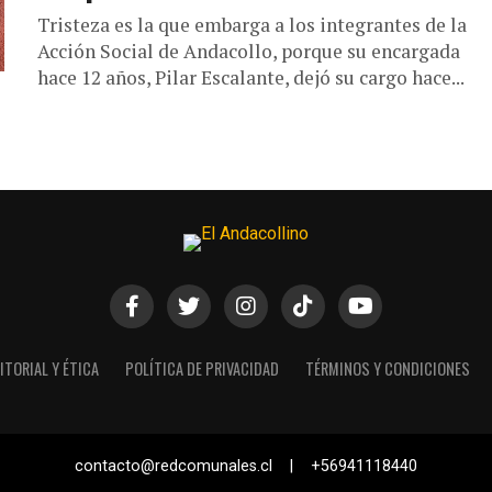
Tristeza es la que embarga a los integrantes de la
Acción Social de Andacollo, porque su encargada
hace 12 años, Pilar Escalante, dejó su cargo hace...
ITORIAL Y ÉTICA
POLÍTICA DE PRIVACIDAD
TÉRMINOS Y CONDICIONES
contacto@redcomunales.cl | +56941118440