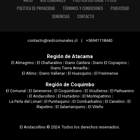
INICIO
RED COMUNALES
POLÍTICA EDITORIAL Y ÉTICA
POLÍTICA DE PRIVACIDAD
TÉRMINOS Y CONDICIONES
PUBLICIDAD
DENUNCIAS
CONTACTO
contacto@redcomunales.cl | +56941118440
Región de Atacama
El Almagrino
|
El Chañaralino
|
Diario Caldera
|
Diario El Copiapino
|
Diario Tierra Amarilla
|
El Altino
|
Diario Vallenar
|
El Huasquino
|
El Freirinense
Región de Coquimbo
El Comunal
|
El Serenense
|
El Coquimbano
|
El Vicuñense
|
El Paihuanino
|
El Andacollino
|
El Hurtadino
|
El Montepatrino
|
La Perla del Limarí
|
El Punitaquino
|
El Combarbalino
|
El Canelino
|
El
Illapelino
|
El Salamanquino
|
El Vileño
El Andacollino © 2024. Todos los derechos reservados.