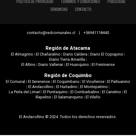
POLÍTICA DE PRIVACIDAD
TÉRMINOS Y CONDICIONES
PUBLICIDAD
DENUNCIAS
CONTACTO
contacto@redcomunales.cl | +56941118440
Región de Atacama
El Almagrino
|
El Chañaralino
|
Diario Caldera
|
Diario El Copiapino
|
Diario Tierra Amarilla
|
El Altino
|
Diario Vallenar
|
El Huasquino
|
El Freirinense
Región de Coquimbo
El Comunal
|
El Serenense
|
El Coquimbano
|
El Vicuñense
|
El Paihuanino
|
El Andacollino
|
El Hurtadino
|
El Montepatrino
|
La Perla del Limarí
|
El Punitaquino
|
El Combarbalino
|
El Canelino
|
El
Illapelino
|
El Salamanquino
|
El Vileño
El Andacollino © 2024. Todos los derechos reservados.