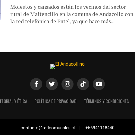
Molestos y cansados están los vecinos del sector
rural de Maitencillo en la comuna de Andacollo con
la red telefónica de Entel, ya que hace más...
ITORIAL Y ÉTICA
POLÍTICA DE PRIVACIDAD
TÉRMINOS Y CONDICIONES
contacto@redcomunales.cl | +56941118440