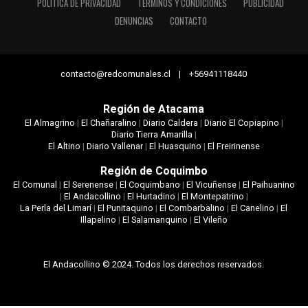
POLÍTICA DE PRIVACIDAD
TÉRMINOS Y CONDICIONES
PUBLICIDAD
DENUNCIAS
CONTACTO
contacto@redcomunales.cl | +56941118440
Región de Atacama
El Almagrino
|
El Chañaralino
|
Diario Caldera
|
Diario El Copiapino
|
Diario Tierra Amarilla
|
El Altino
|
Diario Vallenar
|
El Huasquino
|
El Freirinense
Región de Coquimbo
El Comunal
|
El Serenense
|
El Coquimbano
|
El Vicuñense
|
El Paihuanino
|
El Andacollino
|
El Hurtadino
|
El Montepatrino
|
La Perla del Limarí
|
El Punitaquino
|
El Combarbalino
|
El Canelino
|
El
Illapelino
|
El Salamanquino
|
El Vileño
El Andacollino © 2024. Todos los derechos reservados.