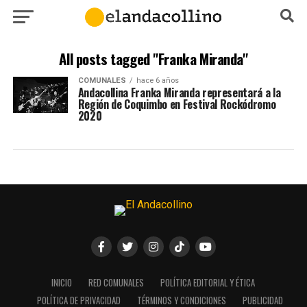
All posts tagged "Franka Miranda"
COMUNALES
hace 6 años
Andacollina Franka Miranda representará a la
Región de Coquimbo en Festival Rockódromo
2020
INICIO
RED COMUNALES
POLÍTICA EDITORIAL Y ÉTICA
POLÍTICA DE PRIVACIDAD
TÉRMINOS Y CONDICIONES
PUBLICIDAD