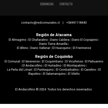
DENUNCIAS
CONTACTO
contacto@redcomunales.cl | +56941118440
Región de Atacama
El Almagrino
|
El Chañaralino
|
Diario Caldera
|
Diario El Copiapino
|
Diario Tierra Amarilla
|
El Altino
|
Diario Vallenar
|
El Huasquino
|
El Freirinense
Región de Coquimbo
El Comunal
|
El Serenense
|
El Coquimbano
|
El Vicuñense
|
El Paihuanino
|
El Andacollino
|
El Hurtadino
|
El Montepatrino
|
La Perla del Limarí
|
El Punitaquino
|
El Combarbalino
|
El Canelino
|
El
Illapelino
|
El Salamanquino
|
El Vileño
El Andacollino © 2024. Todos los derechos reservados.