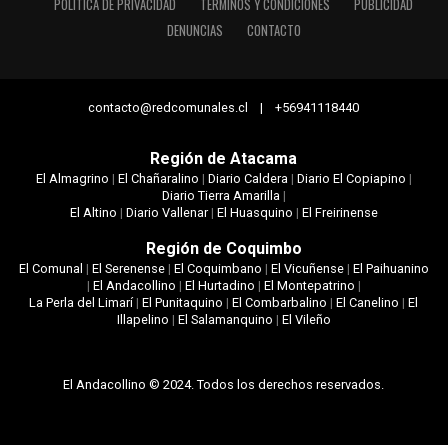
POLÍTICA DE PRIVACIDAD
TÉRMINOS Y CONDICIONES
PUBLICIDAD
DENUNCIAS
CONTACTO
contacto@redcomunales.cl | +56941118440
Región de Atacama
El Almagrino
|
El Chañaralino
|
Diario Caldera
|
Diario El Copiapino
|
Diario Tierra Amarilla
|
El Altino
|
Diario Vallenar
|
El Huasquino
|
El Freirinense
Región de Coquimbo
El Comunal
|
El Serenense
|
El Coquimbano
|
El Vicuñense
|
El Paihuanino
|
El Andacollino
|
El Hurtadino
|
El Montepatrino
|
La Perla del Limarí
|
El Punitaquino
|
El Combarbalino
|
El Canelino
|
El
Illapelino
|
El Salamanquino
|
El Vileño
El Andacollino © 2024. Todos los derechos reservados.