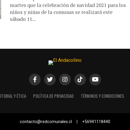
martes que la celebración de navidad 2021 para los
niños y niñas de la comunas se realizará este
sábado 11...
ITORIAL Y ÉTICA
POLÍTICA DE PRIVACIDAD
TÉRMINOS Y CONDICIONES
contacto@redcomunales.cl | +56941118440