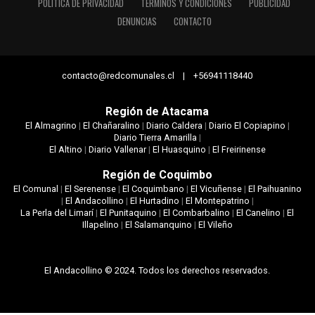
POLÍTICA DE PRIVACIDAD
TÉRMINOS Y CONDICIONES
PUBLICIDAD
DENUNCIAS
CONTACTO
contacto@redcomunales.cl | +56941118440
Región de Atacama
El Almagrino
|
El Chañaralino
|
Diario Caldera
|
Diario El Copiapino
|
Diario Tierra Amarilla
|
El Altino
|
Diario Vallenar
|
El Huasquino
|
El Freirinense
Región de Coquimbo
El Comunal
|
El Serenense
|
El Coquimbano
|
El Vicuñense
|
El Paihuanino
|
El Andacollino
|
El Hurtadino
|
El Montepatrino
|
La Perla del Limarí
|
El Punitaquino
|
El Combarbalino
|
El Canelino
|
El
Illapelino
|
El Salamanquino
|
El Vileño
El Andacollino © 2024. Todos los derechos reservados.