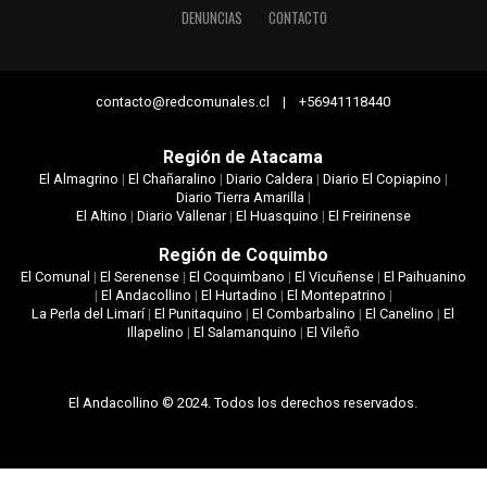
DENUNCIAS
CONTACTO
contacto@redcomunales.cl | +56941118440
Región de Atacama
El Almagrino
|
El Chañaralino
|
Diario Caldera
|
Diario El Copiapino
|
Diario Tierra Amarilla
|
El Altino
|
Diario Vallenar
|
El Huasquino
|
El Freirinense
Región de Coquimbo
El Comunal
|
El Serenense
|
El Coquimbano
|
El Vicuñense
|
El Paihuanino
|
El Andacollino
|
El Hurtadino
|
El Montepatrino
|
La Perla del Limarí
|
El Punitaquino
|
El Combarbalino
|
El Canelino
|
El
Illapelino
|
El Salamanquino
|
El Vileño
El Andacollino © 2024. Todos los derechos reservados.