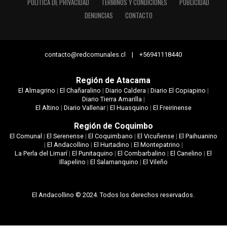
POLÍTICA DE PRIVACIDAD
TÉRMINOS Y CONDICIONES
PUBLICIDAD
DENUNCIAS
CONTACTO
contacto@redcomunales.cl | +56941118440
Región de Atacama
El Almagrino
|
El Chañaralino
|
Diario Caldera
|
Diario El Copiapino
|
Diario Tierra Amarilla
|
El Altino
|
Diario Vallenar
|
El Huasquino
|
El Freirinense
Región de Coquimbo
El Comunal
|
El Serenense
|
El Coquimbano
|
El Vicuñense
|
El Paihuanino
|
El Andacollino
|
El Hurtadino
|
El Montepatrino
|
La Perla del Limarí
|
El Punitaquino
|
El Combarbalino
|
El Canelino
|
El
Illapelino
|
El Salamanquino
|
El Vileño
El Andacollino © 2024. Todos los derechos reservados.