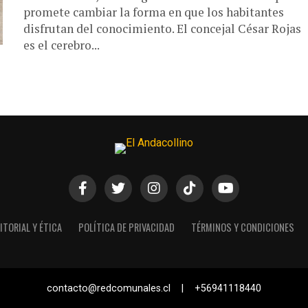
promete cambiar la forma en que los habitantes
disfrutan del conocimiento. El concejal César Rojas
es el cerebro...
ITORIAL Y ÉTICA
POLÍTICA DE PRIVACIDAD
TÉRMINOS Y CONDICIONES
contacto@redcomunales.cl | +56941118440