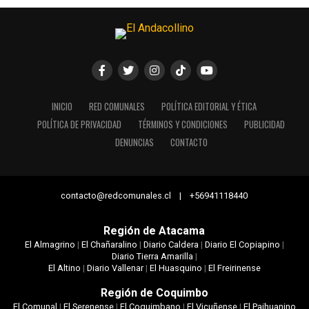
INICIO
RED COMUNALES
POLÍTICA EDITORIAL Y ÉTICA
POLÍTICA DE PRIVACIDAD
TÉRMINOS Y CONDICIONES
PUBLICIDAD
DENUNCIAS
CONTACTO
contacto@redcomunales.cl | +56941118440
Región de Atacama
El Almagrino
|
El Chañaralino
|
Diario Caldera
|
Diario El Copiapino
|
Diario Tierra Amarilla
|
El Altino
|
Diario Vallenar
|
El Huasquino
|
El Freirinense
Región de Coquimbo
El Comunal
|
El Serenense
|
El Coquimbano
|
El Vicuñense
|
El Paihuanino