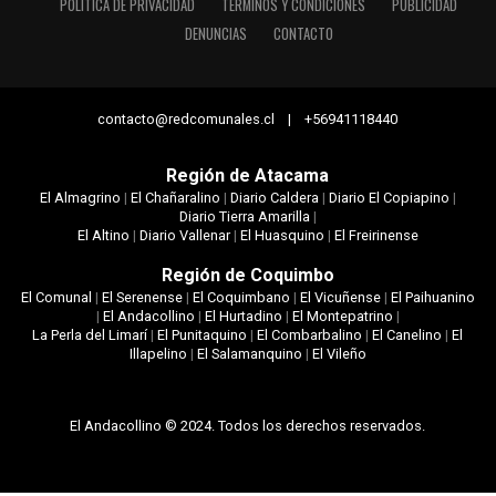
POLÍTICA DE PRIVACIDAD
TÉRMINOS Y CONDICIONES
PUBLICIDAD
DENUNCIAS
CONTACTO
contacto@redcomunales.cl | +56941118440
Región de Atacama
El Almagrino
|
El Chañaralino
|
Diario Caldera
|
Diario El Copiapino
|
Diario Tierra Amarilla
|
El Altino
|
Diario Vallenar
|
El Huasquino
|
El Freirinense
Región de Coquimbo
El Comunal
|
El Serenense
|
El Coquimbano
|
El Vicuñense
|
El Paihuanino
|
El Andacollino
|
El Hurtadino
|
El Montepatrino
|
La Perla del Limarí
|
El Punitaquino
|
El Combarbalino
|
El Canelino
|
El
Illapelino
|
El Salamanquino
|
El Vileño
El Andacollino © 2024. Todos los derechos reservados.