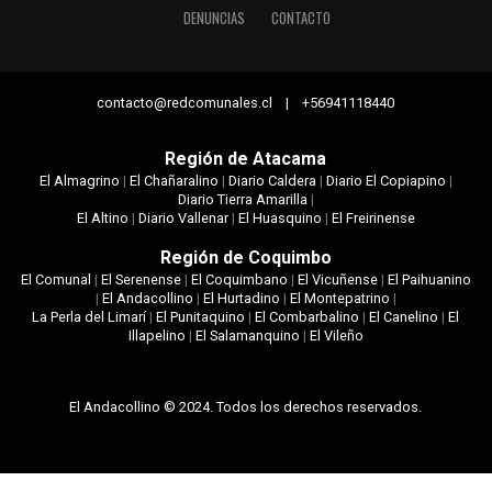
DENUNCIAS
CONTACTO
contacto@redcomunales.cl | +56941118440
Región de Atacama
El Almagrino
|
El Chañaralino
|
Diario Caldera
|
Diario El Copiapino
|
Diario Tierra Amarilla
|
El Altino
|
Diario Vallenar
|
El Huasquino
|
El Freirinense
Región de Coquimbo
El Comunal
|
El Serenense
|
El Coquimbano
|
El Vicuñense
|
El Paihuanino
|
El Andacollino
|
El Hurtadino
|
El Montepatrino
|
La Perla del Limarí
|
El Punitaquino
|
El Combarbalino
|
El Canelino
|
El
Illapelino
|
El Salamanquino
|
El Vileño
El Andacollino © 2024. Todos los derechos reservados.