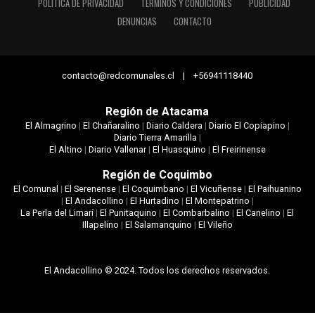
POLÍTICA DE PRIVACIDAD
TÉRMINOS Y CONDICIONES
PUBLICIDAD
DENUNCIAS
CONTACTO
contacto@redcomunales.cl | +56941118440
Región de Atacama
El Almagrino
|
El Chañaralino
|
Diario Caldera
|
Diario El Copiapino
|
Diario Tierra Amarilla
|
El Altino
|
Diario Vallenar
|
El Huasquino
|
El Freirinense
Región de Coquimbo
El Comunal
|
El Serenense
|
El Coquimbano
|
El Vicuñense
|
El Paihuanino
|
El Andacollino
|
El Hurtadino
|
El Montepatrino
|
La Perla del Limarí
|
El Punitaquino
|
El Combarbalino
|
El Canelino
|
El
Illapelino
|
El Salamanquino
|
El Vileño
El Andacollino © 2024. Todos los derechos reservados.