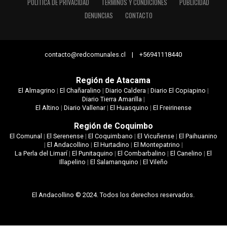
POLÍTICA DE PRIVACIDAD
TÉRMINOS Y CONDICIONES
PUBLICIDAD
DENUNCIAS
CONTACTO
contacto@redcomunales.cl | +56941118440
Región de Atacama
El Almagrino
|
El Chañaralino
|
Diario Caldera
|
Diario El Copiapino
|
Diario Tierra Amarilla
|
El Altino
|
Diario Vallenar
|
El Huasquino
|
El Freirinense
Región de Coquimbo
El Comunal
|
El Serenense
|
El Coquimbano
|
El Vicuñense
|
El Paihuanino
|
El Andacollino
|
El Hurtadino
|
El Montepatrino
|
La Perla del Limarí
|
El Punitaquino
|
El Combarbalino
|
El Canelino
|
El
Illapelino
|
El Salamanquino
|
El Vileño
El Andacollino © 2024. Todos los derechos reservados.