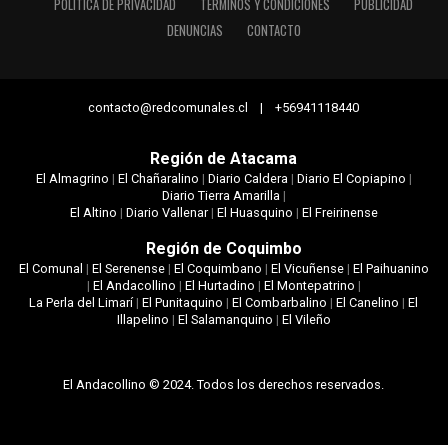
POLÍTICA DE PRIVACIDAD
TÉRMINOS Y CONDICIONES
PUBLICIDAD
DENUNCIAS
CONTACTO
contacto@redcomunales.cl | +56941118440
Región de Atacama
El Almagrino
|
El Chañaralino
|
Diario Caldera
|
Diario El Copiapino
|
Diario Tierra Amarilla
|
El Altino
|
Diario Vallenar
|
El Huasquino
|
El Freirinense
Región de Coquimbo
El Comunal
|
El Serenense
|
El Coquimbano
|
El Vicuñense
|
El Paihuanino
|
El Andacollino
|
El Hurtadino
|
El Montepatrino
|
La Perla del Limarí
|
El Punitaquino
|
El Combarbalino
|
El Canelino
|
El
Illapelino
|
El Salamanquino
|
El Vileño
El Andacollino © 2024. Todos los derechos reservados.