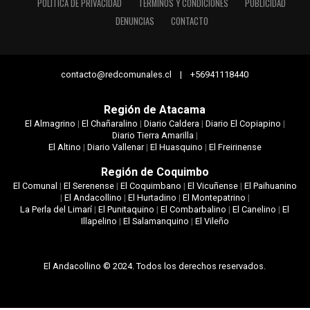
POLÍTICA DE PRIVACIDAD
TÉRMINOS Y CONDICIONES
PUBLICIDAD
DENUNCIAS
CONTACTO
contacto@redcomunales.cl | +56941118440
Región de Atacama
El Almagrino
|
El Chañaralino
|
Diario Caldera
|
Diario El Copiapino
|
Diario Tierra Amarilla
|
El Altino
|
Diario Vallenar
|
El Huasquino
|
El Freirinense
Región de Coquimbo
El Comunal
|
El Serenense
|
El Coquimbano
|
El Vicuñense
|
El Paihuanino
|
El Andacollino
|
El Hurtadino
|
El Montepatrino
|
La Perla del Limarí
|
El Punitaquino
|
El Combarbalino
|
El Canelino
|
El
Illapelino
|
El Salamanquino
|
El Vileño
El Andacollino © 2024. Todos los derechos reservados.