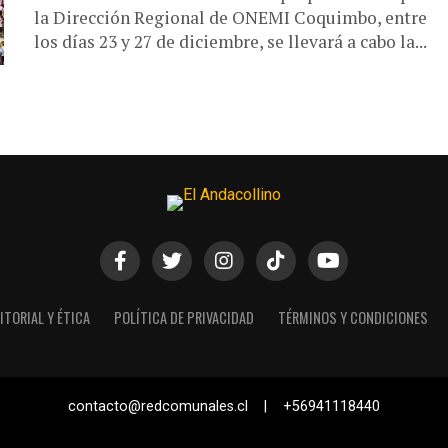
la Dirección Regional de ONEMI Coquimbo, entre
los días 23 y 27 de diciembre, se llevará a cabo la...
ITORIAL Y ÉTICA
POLÍTICA DE PRIVACIDAD
TÉRMINOS Y CONDICIONES
contacto@redcomunales.cl | +56941118440