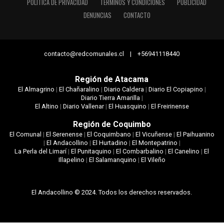
POLÍTICA DE PRIVACIDAD
TÉRMINOS Y CONDICIONES
PUBLICIDAD
DENUNCIAS
CONTACTO
contacto@redcomunales.cl | +56941118440
Región de Atacama
El Almagrino
|
El Chañaralino
|
Diario Caldera
|
Diario El Copiapino
|
Diario Tierra Amarilla
|
El Altino
|
Diario Vallenar
|
El Huasquino
|
El Freirinense
Región de Coquimbo
El Comunal
|
El Serenense
|
El Coquimbano
|
El Vicuñense
|
El Paihuanino
|
El Andacollino
|
El Hurtadino
|
El Montepatrino
|
La Perla del Limarí
|
El Punitaquino
|
El Combarbalino
|
El Canelino
|
El
Illapelino
|
El Salamanquino
|
El Vileño
El Andacollino © 2024. Todos los derechos reservados.