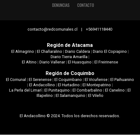
DENUNCIAS
CONTACTO
contacto@redcomunales.cl | +56941118440
Región de Atacama
El Almagrino
|
El Chañaralino
|
Diario Caldera
|
Diario El Copiapino
|
Diario Tierra Amarilla
|
El Altino
|
Diario Vallenar
|
El Huasquino
|
El Freirinense
Región de Coquimbo
El Comunal
|
El Serenense
|
El Coquimbano
|
El Vicuñense
|
El Paihuanino
|
El Andacollino
|
El Hurtadino
|
El Montepatrino
|
La Perla del Limarí
|
El Punitaquino
|
El Combarbalino
|
El Canelino
|
El
Illapelino
|
El Salamanquino
|
El Vileño
El Andacollino © 2024. Todos los derechos reservados.