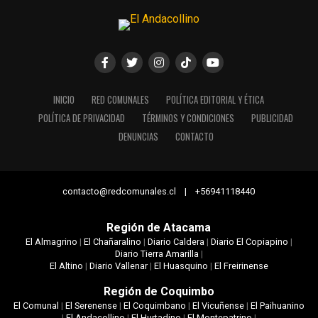
INICIO
RED COMUNALES
POLÍTICA EDITORIAL Y ÉTICA
POLÍTICA DE PRIVACIDAD
TÉRMINOS Y CONDICIONES
PUBLICIDAD
DENUNCIAS
CONTACTO
contacto@redcomunales.cl | +56941118440
Región de Atacama
El Almagrino
|
El Chañaralino
|
Diario Caldera
|
Diario El Copiapino
|
Diario Tierra Amarilla
|
El Altino
|
Diario Vallenar
|
El Huasquino
|
El Freirinense
Región de Coquimbo
El Comunal
|
El Serenense
|
El Coquimbano
|
El Vicuñense
|
El Paihuanino
|
El Andacollino
|
El Hurtadino
|
El Montepatrino
|