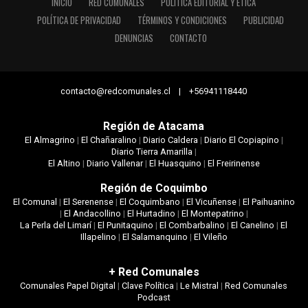
INICIO
RED COMUNALES
POLÍTICA EDITORIAL Y ÉTICA
POLÍTICA DE PRIVACIDAD
TÉRMINOS Y CONDICIONES
PUBLICIDAD
DENUNCIAS
CONTACTO
contacto@redcomunales.cl | +56941118440
Región de Atacama
El Almagrino
|
El Chañaralino
|
Diario Caldera
|
Diario El Copiapino
|
Diario Tierra Amarilla
|
El Altino
|
Diario Vallenar
|
El Huasquino
|
El Freirinense
Región de Coquimbo
El Comunal
|
El Serenense
|
El Coquimbano
|
El Vicuñense
|
El Paihuanino
|
El Andacollino
|
El Hurtadino
|
El Montepatrino
|
La Perla del Limarí
|
El Punitaquino
|
El Combarbalino
|
El Canelino
|
El
Illapelino
|
El Salamanquino
|
El Vileño
+ Red Comunales
Comunales Papel Digital
|
Clave Política
|
Le Mistral
|
Red Comunales
Podcast