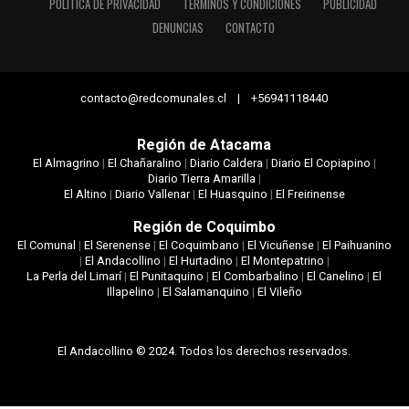
POLÍTICA DE PRIVACIDAD
TÉRMINOS Y CONDICIONES
PUBLICIDAD
DENUNCIAS
CONTACTO
contacto@redcomunales.cl | +56941118440
Región de Atacama
El Almagrino
|
El Chañaralino
|
Diario Caldera
|
Diario El Copiapino
|
Diario Tierra Amarilla
|
El Altino
|
Diario Vallenar
|
El Huasquino
|
El Freirinense
Región de Coquimbo
El Comunal
|
El Serenense
|
El Coquimbano
|
El Vicuñense
|
El Paihuanino
|
El Andacollino
|
El Hurtadino
|
El Montepatrino
|
La Perla del Limarí
|
El Punitaquino
|
El Combarbalino
|
El Canelino
|
El
Illapelino
|
El Salamanquino
|
El Vileño
El Andacollino © 2024. Todos los derechos reservados.