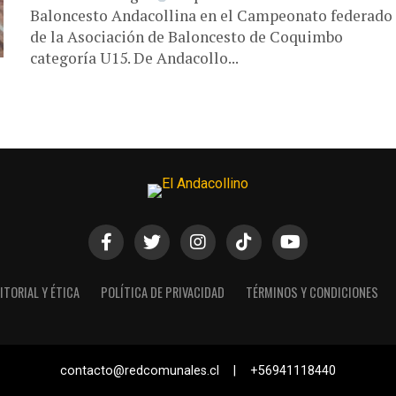
Baloncesto Andacollina en el Campeonato federado
de la Asociación de Baloncesto de Coquimbo
categoría U15. De Andacollo...
ITORIAL Y ÉTICA
POLÍTICA DE PRIVACIDAD
TÉRMINOS Y CONDICIONES
contacto@redcomunales.cl | +56941118440