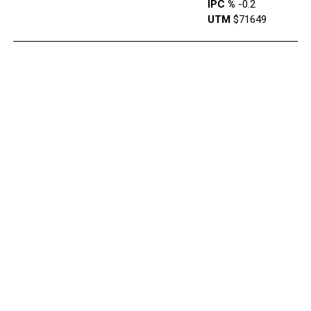
IPC %
-0.2
UTM
$71649