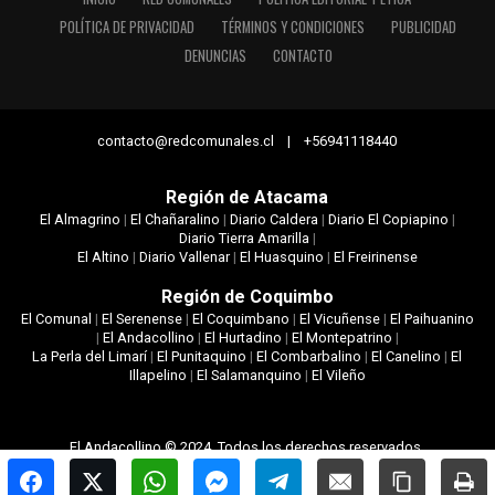
POLÍTICA DE PRIVACIDAD
TÉRMINOS Y CONDICIONES
PUBLICIDAD
DENUNCIAS
CONTACTO
contacto@redcomunales.cl | +56941118440
Región de Atacama
El Almagrino
|
El Chañaralino
|
Diario Caldera
|
Diario El Copiapino
|
Diario Tierra Amarilla
|
El Altino
|
Diario Vallenar
|
El Huasquino
|
El Freirinense
Región de Coquimbo
El Comunal
|
El Serenense
|
El Coquimbano
|
El Vicuñense
|
El Paihuanino
|
El Andacollino
|
El Hurtadino
|
El Montepatrino
|
La Perla del Limarí
|
El Punitaquino
|
El Combarbalino
|
El Canelino
|
El
Illapelino
|
El Salamanquino
|
El Vileño
El Andacollino © 2024. Todos los derechos reservados.