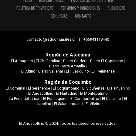
INICIO
RED COMUNALES
POLÍTICA EDITORIAL Y ÉTICA
POLÍTICA DE PRIVACIDAD
TÉRMINOS Y CONDICIONES
PUBLICIDAD
DENUNCIAS
CONTACTO
contacto@redcomunales.cl | +56941118440
Región de Atacama
El Almagrino
|
El Chañaralino
|
Diario Caldera
|
Diario El Copiapino
|
Diario Tierra Amarilla
|
El Altino
|
Diario Vallenar
|
El Huasquino
|
El Freirinense
Región de Coquimbo
El Comunal
|
El Serenense
|
El Coquimbano
|
El Vicuñense
|
El Paihuanino
|
El Andacollino
|
El Hurtadino
|
El Montepatrino
|
La Perla del Limarí
|
El Punitaquino
|
El Combarbalino
|
El Canelino
|
El
Illapelino
|
El Salamanquino
|
El Vileño
El Andacollino © 2024. Todos los derechos reservados.