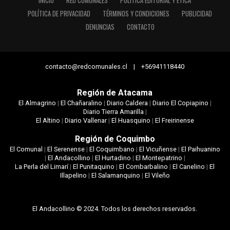
INICIO
RED COMUNALES
POLÍTICA EDITORIAL Y ÉTICA
POLÍTICA DE PRIVACIDAD
TÉRMINOS Y CONDICIONES
PUBLICIDAD
DENUNCIAS
CONTACTO
contacto@redcomunales.cl | +56941118440
Región de Atacama
El Almagrino
|
El Chañaralino
|
Diario Caldera
|
Diario El Copiapino
|
Diario Tierra Amarilla
|
El Altino
|
Diario Vallenar
|
El Huasquino
|
El Freirinense
Región de Coquimbo
El Comunal
|
El Serenense
|
El Coquimbano
|
El Vicuñense
|
El Paihuanino
|
El Andacollino
|
El Hurtadino
|
El Montepatrino
|
La Perla del Limarí
|
El Punitaquino
|
El Combarbalino
|
El Canelino
|
El
Illapelino
|
El Salamanquino
|
El Vileño
El Andacollino © 2024. Todos los derechos reservados.