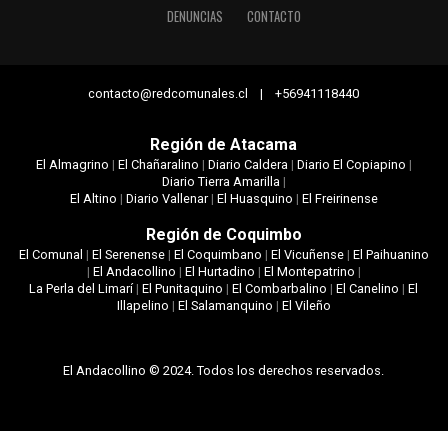
DENUNCIAS
CONTACTO
contacto@redcomunales.cl | +56941118440
Región de Atacama
El Almagrino
|
El Chañaralino
|
Diario Caldera
|
Diario El Copiapino
|
Diario Tierra Amarilla
|
El Altino
|
Diario Vallenar
|
El Huasquino
|
El Freirinense
Región de Coquimbo
El Comunal
|
El Serenense
|
El Coquimbano
|
El Vicuñense
|
El Paihuanino
|
El Andacollino
|
El Hurtadino
|
El Montepatrino
|
La Perla del Limarí
|
El Punitaquino
|
El Combarbalino
|
El Canelino
|
El
Illapelino
|
El Salamanquino
|
El Vileño
El Andacollino © 2024. Todos los derechos reservados.