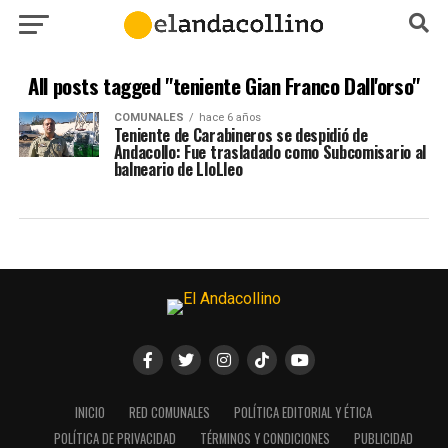
All posts tagged "teniente Gian Franco Dall'orso"
COMUNALES
hace 6 años
Teniente de Carabineros se despidió de
Andacollo: Fue trasladado como Subcomisario al
balneario de LloLleo
INICIO
RED COMUNALES
POLÍTICA EDITORIAL Y ÉTICA
POLÍTICA DE PRIVACIDAD
TÉRMINOS Y CONDICIONES
PUBLICIDAD