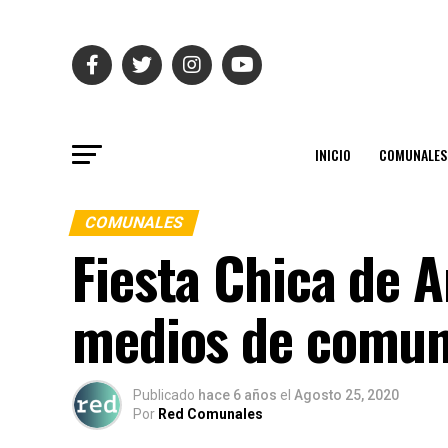
INICIO
COMUNALES
COMUNALES
Fiesta Chica de A
medios de comuni
Publicado
hace 6 años
el
Agosto 25, 2020
Por
Red Comunales