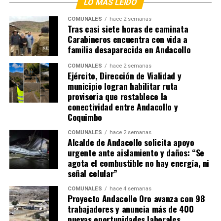
LO MÁS LEÍDO
COMUNALES
hace 2 semanas
Tras casi siete horas de caminata
Carabineros encuentra con vida a
familia desaparecida en Andacollo
COMUNALES
hace 2 semanas
Ejército, Dirección de Vialidad y
municipio logran habilitar ruta
provisoria que restablece la
conectividad entre Andacollo y
Coquimbo
COMUNALES
hace 2 semanas
Alcalde de Andacollo solicita apoyo
urgente ante aislamiento y daños: “Se
agota el combustible no hay energía, ni
señal celular”
COMUNALES
hace 4 semanas
Proyecto Andacollo Oro avanza con 98
trabajadores y anuncia más de 400
nuevas oportunidades laborales