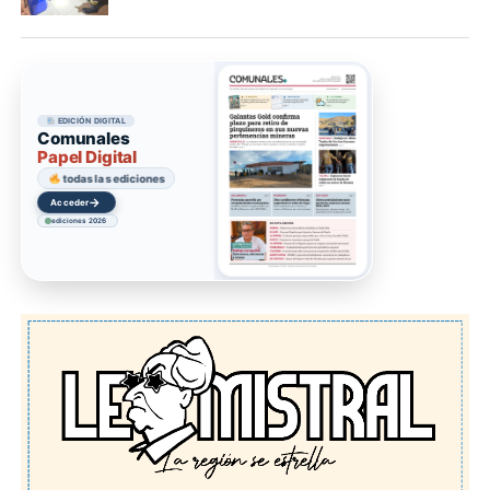
EDICIÓN DIGITAL
Comunales
Papel Digital
todas las ediciones
→
Acceder
ediciones 2026