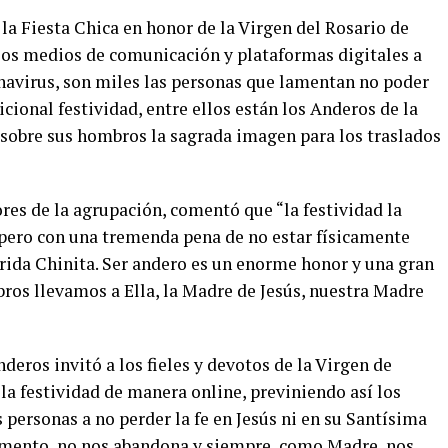
 la Fiesta Chica en honor de la Virgen del Rosario de
 los medios de comunicación y plataformas digitales a
navirus, son miles las personas que lamentan no poder
cional festividad, entre ellos están los Anderos de la
n sobre sus hombros la sagrada imagen para los traslados
res de la agrupación, comentó que “la festividad la
pero con una tremenda pena de no estar físicamente
rida Chinita. Ser andero es un enorme honor y una gran
ros llevamos a Ella, la Madre de Jesús, nuestra Madre
nderos invitó a los fieles y devotos de la Virgen de
 la festividad de manera online, previniendo así los
personas a no perder la fe en Jesús ni en su Santísima
omento, no nos abandona y siempre, como Madre, nos