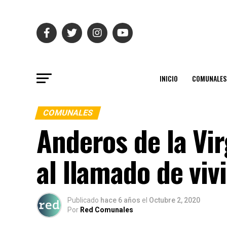
INICIO
COMUNALES
COMUNALES
Anderos de la Vi
al llamado de viv
Publicado
hace 6 años
el
Octubre 2, 2020
Por
Red Comunales