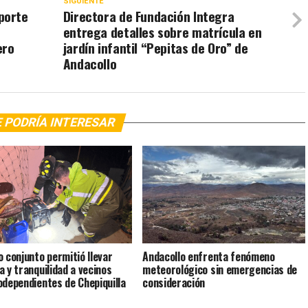
SIGUIENTE
porte
Directora de Fundación Integra
entrega detalles sobre matrícula en
ero
jardín infantil “Pepitas de Oro” de
Andacollo
 PODRÍA INTERESAR
o conjunto permitió llevar
Andacollo enfrenta fenómeno
a y tranquilidad a vecinos
meteorológico sin emergencias de
odependientes de Chepiquilla
consideración