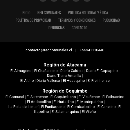
INICIO
RED COMUNALES
POLÍTICA EDITORIAL Y ÉTICA
POLÍTICA DE PRIVACIDAD
TÉRMINOS Y CONDICIONES
PUBLICIDAD
DENUNCIAS
CONTACTO
contacto@redcomunales.cl | +56941118440
Región de Atacama
El Almagrino
|
El Chañaralino
|
Diario Caldera
|
Diario El Copiapino
|
Diario Tierra Amarilla
|
El Altino
|
Diario Vallenar
|
El Huasquino
|
El Freirinense
Región de Coquimbo
El Comunal
|
El Serenense
|
El Coquimbano
|
El Vicuñense
|
El Paihuanino
|
El Andacollino
|
El Hurtadino
|
El Montepatrino
|
La Perla del Limarí
|
El Punitaquino
|
El Combarbalino
|
El Canelino
|
El
Illapelino
|
El Salamanquino
|
El Vileño