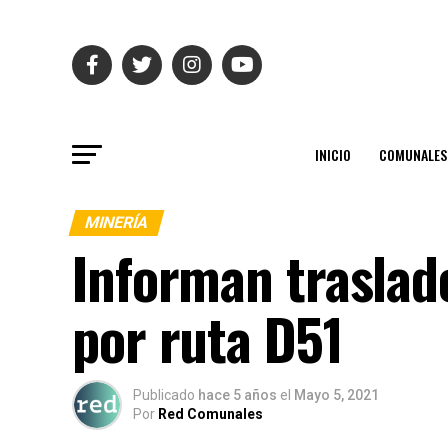
INICIO
COMUNALES
MINERÍA
Informan traslad
por ruta D51
Publicado
hace 5 años
el
Mayo 5, 2021
Por
Red Comunales