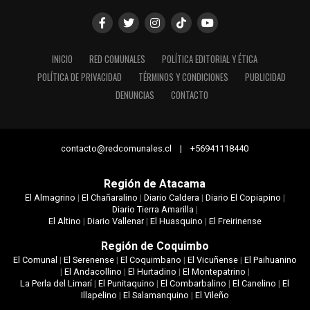
INICIO
RED COMUNALES
POLÍTICA EDITORIAL Y ÉTICA
POLÍTICA DE PRIVACIDAD
TÉRMINOS Y CONDICIONES
PUBLICIDAD
DENUNCIAS
CONTACTO
contacto@redcomunales.cl | +56941118440
Región de Atacama
El Almagrino
|
El Chañaralino
|
Diario Caldera
|
Diario El Copiapino
|
Diario Tierra Amarilla
|
El Altino
|
Diario Vallenar
|
El Huasquino
|
El Freirinense
Región de Coquimbo
El Comunal
|
El Serenense
|
El Coquimbano
|
El Vicuñense
|
El Paihuanino
|
El Andacollino
|
El Hurtadino
|
El Montepatrino
|
La Perla del Limarí
|
El Punitaquino
|
El Combarbalino
|
El Canelino
|
El
Illapelino
|
El Salamanquino
|
El Vileño